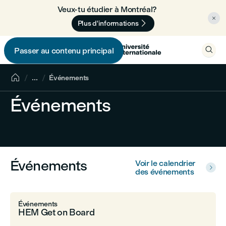
Veux-tu étudier à Montréal? 🇨🇦


Plus d'informations

Passer au contenu principal


...
Événements
Événements
Événements
Voir le calendrier

des événements
Événements
HEM Get on Board