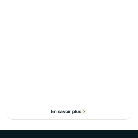
HEM : Work hard ... Play hard !
Découvrez les activités
étudiantes qui dynamisent et
font vibrer la vie dans les
campus HEM.
En savoir plus
