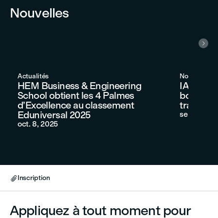
Nouvelles

Actualités
Nouveau pr
HEM Business & Engineering
IA Généra
School obtient les 4 Palmes
boostez 
d’Excellence au classement
transfor
Eduniversal 2025
sept. 2, 20
oct. 8, 2025
Inscription

Appliquez à tout moment pour