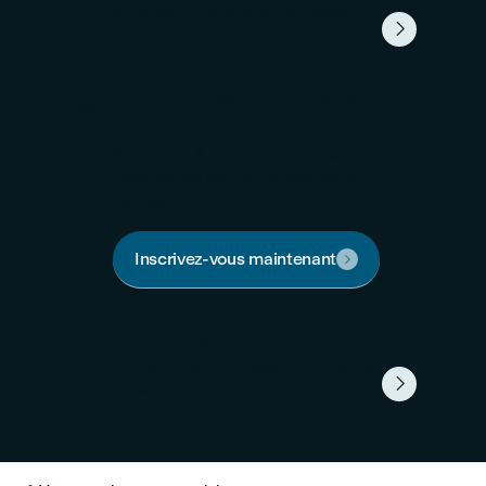
formation initiale et en formation

continue.

Commencez votre demande
d'admission en ligne
Appliquez à tout moment. Les
inscriptions sont ouvertes toute
l'année.
Inscrivez-vous maintenant


Contactez-nous
Obtenez les réponses à toutes vos

questions ici.