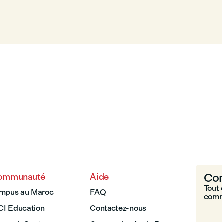
Com
communauté
Aide
Tout 
ampus au Maroc
FAQ
comm
LCI Education
Contactez-nous