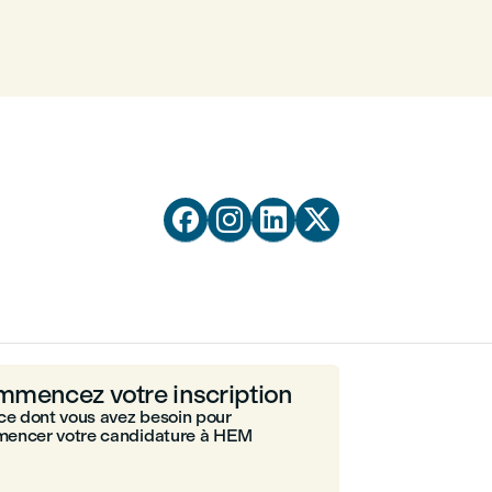




mencez votre inscription
ce dont vous avez besoin pour
encer votre candidature à HEM