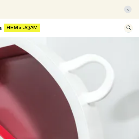

HEM x UQAM
s
