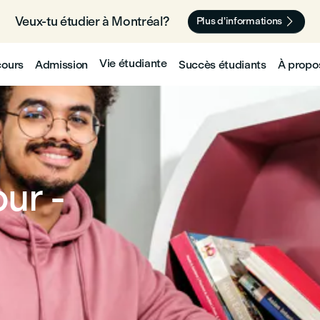
Veux-tu étudier à Montréal? 🇨🇦

Plus d'informations
Vie étudiante
cours
Admission
Succès étudiants
À propo
ur -