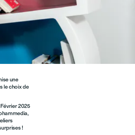
nise une
 le choix de
 Février 2025
e Mohammedia,
eliers
surprises !