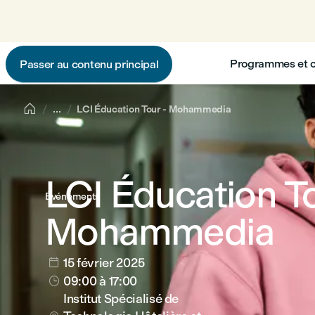
Programmes et 
Passer au contenu principal

...
LCI Éducation Tour - Mohammedia
LCI Éducation To
Événements
Mohammedia
15 février 2025

09:00
à 17:00

Institut Spécialisé de