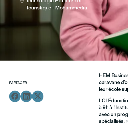
Technologie Hôtelière et

Touristique - Mohammedia
HEM Business
caravane d’o
PARTAGER
leur école su



LCI Éducation
à 9h à l’Inst
avec un progr
spécialisés, 