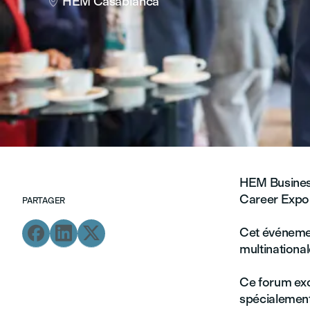
HEM Casablanca

HEM Business
Career Expo 
PARTAGER



Cet événemen
multinationa
Ce forum exc
spécialement