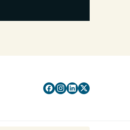



