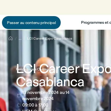
Programmes et 
Passer au contenu principal

...
LCI Career Expo Casablanca
LCI Career Exp
Rendez-vous Carrière
Casablanca
13 novembre 2024
au 14

novembre 2024
09:00
à 17:00
