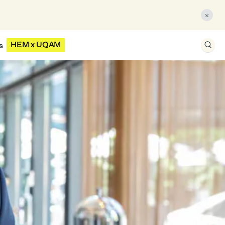

HEM x UQAM
s
