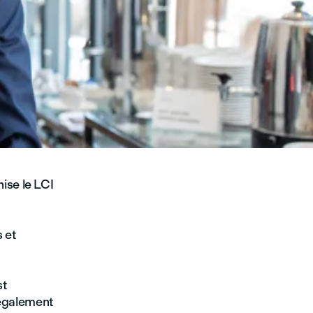
ise le LCI
 et
st
 également