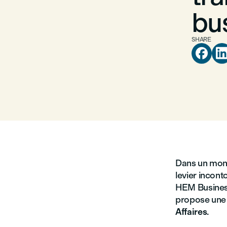
bu
SHARE

Dans un monde
levier incont
HEM Busines
propose une f
Affaires
.