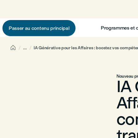
Programmes et 
Passer au contenu principal

...
IA Générative pour les Affaires : boostez vos compéte
Nouveau 
IA
Aff
co
tr