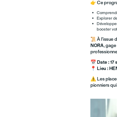
👉 Ce progra
Comprendre
Explorer d
Développer
booster vo
📜 À l’issue 
NORA
, gage
professionne
📅
Date : 17
📍
Lieu : H
⚠️ Les places
pionniers qui