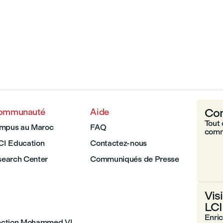
Com
communauté
Aide
Tout 
ampus au Maroc
FAQ
comm
LCI Education
Contactez-nous
earch Center
Communiqués de Presse
Vis
LCI
Enri
section Mohammed VI