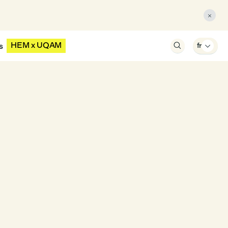

HEM x UQAM
s

fr
