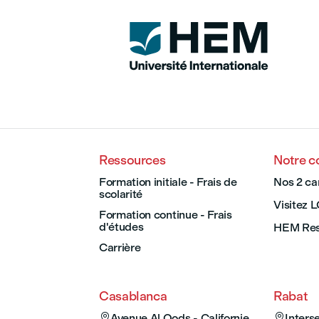
Ressources
Notre 
Formation initiale - Frais de
Nos 2 c
scolarité
Visitez 
Formation continue - Frais
d'études
HEM Res
Carrière
Casablanca
Rabat

Avenue Al Qods - Californie

Inter