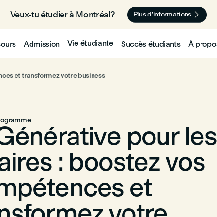
Veux-tu étudier à Montréal? 🇨🇦

Plus d'informations
Vie étudiante
cours
Admission
Succès étudiants
À propo
nces et transformez votre business
programme
 Générative pour les
aires : boostez vos
mpétences et
ansformez votre