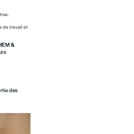
tive.
de travail et
 HEM &
urs
rtie des