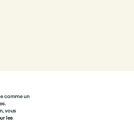
pose comme un
es.
n, vous
ur les