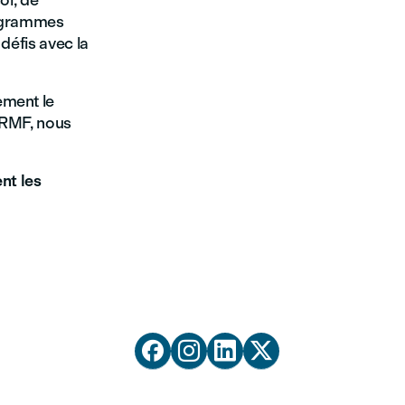
oi, de
programmes
 défis avec la
ement le
FRMF, nous
nt les



