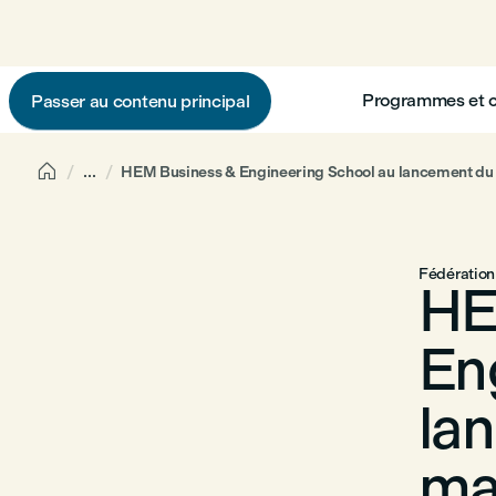
Programmes et 
Passer au contenu principal

...
HEM Business & Engineering School au lancement du no
Fédération
HE
En
la
mai