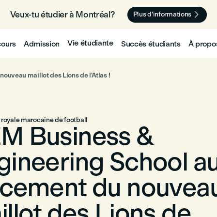
Veux-tu étudier à Montréal? 🇨🇦

Plus d'informations
Vie étudiante
cours
Admission
Succès étudiants
À propo
uveau maillot des Lions de l'Atlas !
 royale marocaine de football
M Business &
gineering School a
ncement du nouvea
llot des Lions de