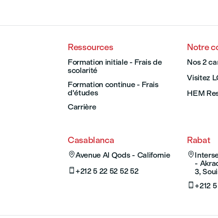
Ressources
Notre 
Formation initiale - Frais de
Nos 2 c
scolarité
Visitez 
Formation continue - Frais
d'études
HEM Res
Carrière
Casablanca
Rabat

Avenue Al Qods - Californie

Inter
- Akra

+212 5 22 52 52 52
3, Soui

+212 5