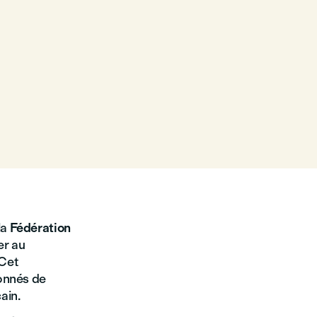
la
Fédération
er au
 Cet
ionnés de
ain.