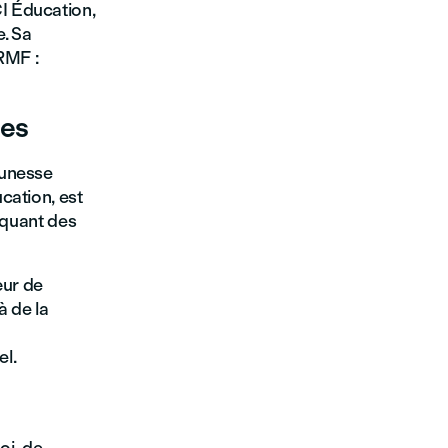
CI Éducation,
e. Sa
RMF :
nes
eunesse
cation, est
lquant des
œur de
à de la
el.