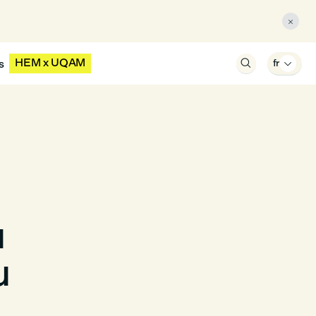

HEM x UQAM
s

fr

u
u