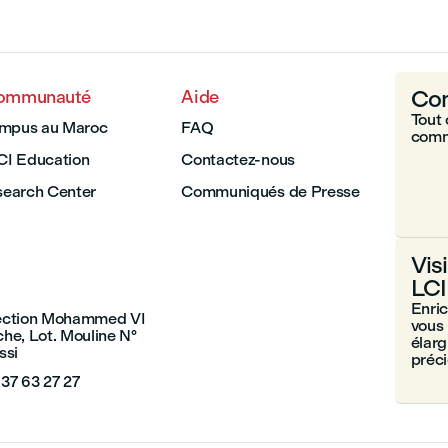
Com
communauté
Aide
Tout 
ampus au Maroc
FAQ
comm
LCI Education
Contactez-nous
earch Center
Communiqués de Presse
Vis
LCI
Enri
section Mohammed VI
vous 
che, Lot. Mouline N°
élarg
ssi
préc
 37 63 27 27