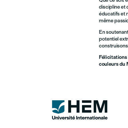
Que ce soit e
discipline et
éducatifs et 
même passion
En soutenant
potentiel ex
construisons 
Félicitations
couleurs du M