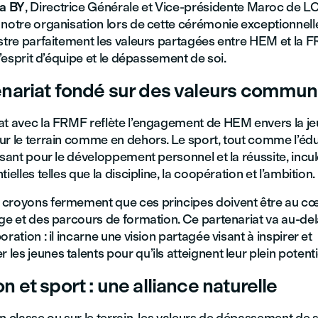
a BY
, Directrice Générale et Vice-présidente Maroc de L
 notre organisation lors de cette cérémonie exceptionnell
stre parfaitement les valeurs partagées entre HEM et la F
 l’esprit d’équipe et le dépassement de soi.
enariat fondé sur des valeurs commu
at avec la FRMF reflète l’engagement de HEM envers la j
ur le terrain comme en dehors. Le sport, tout comme l’édu
ssant pour le développement personnel et la réussite, incu
ielles telles que la discipline, la coopération et l’ambition.
s croyons fermement que ces principes doivent être au c
ge et des parcours de formation. Ce partenariat va au-del
oration : il incarne une vision partagée visant à inspirer et
es jeunes talents pour qu’ils atteignent leur plein potenti
n et sport : une alliance naturelle