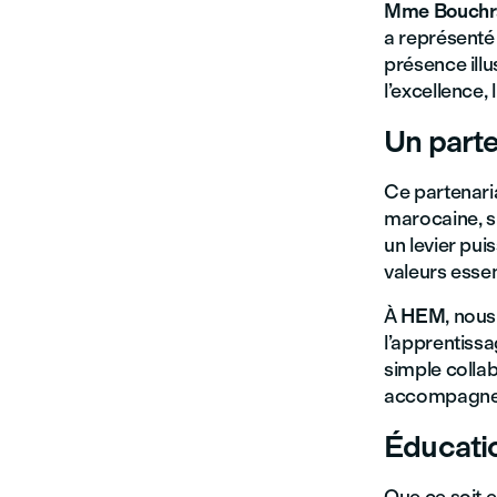
Mme Bouchr
a représenté
présence illu
l’excellence,
Un part
Ce partenari
marocaine, s
un levier pui
valeurs essent
À
HEM
, nou
l’apprentissa
simple collab
accompagner l
Éducatio