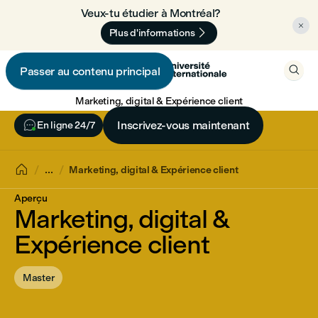
Veux-tu étudier à Montréal? 🇨🇦


Plus d'informations

Passer au contenu principal

Marketing, digital & Expérience client

Inscrivez-vous maintenant
En ligne 24/7

...
Marketing, digital & Expérience client
Aperçu
Marketing, digital &
Expérience client
Master