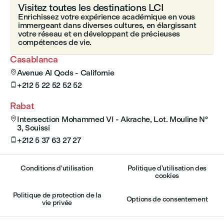
Visitez toutes les destinations LCI
Enrichissez votre expérience académique en vous
immergeant dans diverses cultures, en élargissant
votre réseau et en développant de précieuses
compétences de vie.
Casablanca
Avenue Al Qods - Californie

+212 5 22 52 52 52

Rabat
Intersection Mohammed VI - Akrache, Lot. Mouline N°

3, Souissi
+212 5 37 63 27 27

Conditions d'utilisation
Politique d’utilisation des
cookies
Politique de protection de la
Options de consentement
vie privée