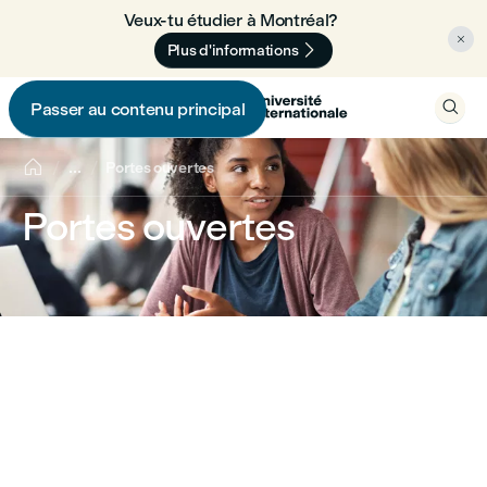
Veux-tu étudier à Montréal? 🇨🇦


Plus d'informations

Passer au contenu principal


...
Portes ouvertes
Portes ouvertes