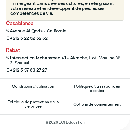
immergeant dans diverses cultures, en élargissant
votre réseau et en développant de précieuses
compétences de vie.
Casablanca
Avenue Al Qods - Californie

+212 5 22 52 52 52

Rabat
Intersection Mohammed VI - Akrache, Lot. Mouline N°

3, Souissi
+212 5 37 63 27 27

Conditions d'utilisation
Politique d’utilisation des
cookies
Politique de protection de la
Options de consentement
vie privée
©
2026
LCI Education