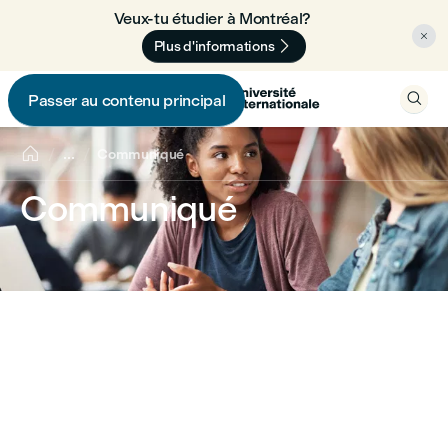
Veux-tu étudier à Montréal? 🇨🇦


Plus d'informations

Passer au contenu principal


...
Communiqué
Communiqué