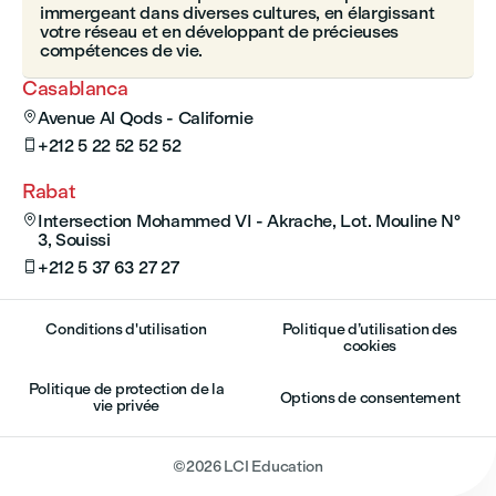
immergeant dans diverses cultures, en élargissant
votre réseau et en développant de précieuses
compétences de vie.
Casablanca
Avenue Al Qods - Californie

+212 5 22 52 52 52

Rabat
Intersection Mohammed VI - Akrache, Lot. Mouline N°

3, Souissi
+212 5 37 63 27 27

Conditions d'utilisation
Politique d’utilisation des
cookies
Politique de protection de la
Options de consentement
vie privée
©
2026
LCI Education