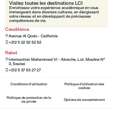
Visitez toutes les destinations LCI
Enrichissez votre expérience académique en vous
immergeant dans diverses cultures, en élargissant
votre réseau et en développant de précieuses
compétences de vie.
Casablanca
Avenue Al Qods - Californie

+212 5 22 52 52 52

Rabat
Intersection Mohammed VI - Akrache, Lot. Mouline N°

3, Souissi
+212 5 37 63 27 27

Conditions d'utilisation
Politique d’utilisation des
cookies
Politique de protection de la
Options de consentement
vie privée