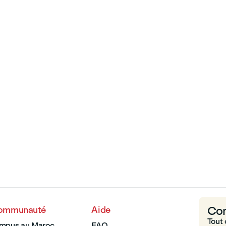
Com
communauté
Aide
Tout 
ampus au Maroc
FAQ