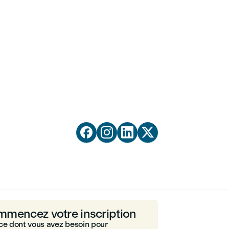




mencez votre inscription
ce dont vous avez besoin pour