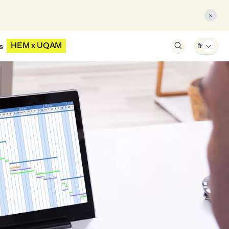

HEM x UQAM
s

fr
