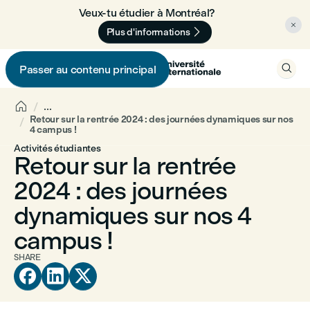
Veux-tu étudier à Montréal? 🇨🇦


Plus d'informations

Passer au contenu principal


...
Retour sur la rentrée 2024 : des journées dynamiques sur nos
4 campus !
Activités étudiantes
Retour sur la rentrée
2024 : des journées
dynamiques sur nos 4
campus !
SHARE


