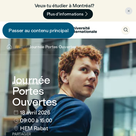
Veux-tu étudier à Montréal? 🇨🇦


Plus d'informations

Passer au contenu principal


...
Journée Portes Ouvertes
Journée
Portes ouvertes
Portes
Ouvertes
18 avril 2026

09:00
à 15:00

HEM Rabat

PARTAGER