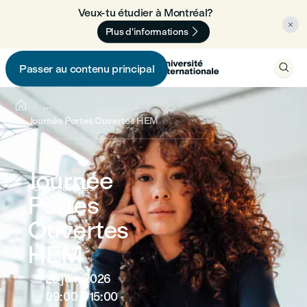
Veux-tu étudier à Montréal? 🇨🇦


Plus d'informations

Passer au contenu principal


...
Journée Portes Ouvertes HEM
Journée
Portes ouvertes
Portes
Ouvertes
HEM
25 juin 2026

09:00
à 15:00
